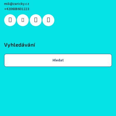
mili
@
zaricky.cz
+420608601223
Vyhledávání
Hledat