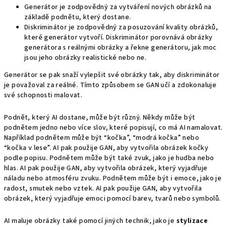
Generátor je zodpovědný za vytváření nových obrázků na
základě podnětu, který dostane.
Diskriminátor je zodpovědný za posuzování kvality obrázků,
které generátor vytvoří. Diskriminátor porovnává obrázky
generátora s reálnými obrázky a řekne generátoru, jak moc
jsou jeho obrázky realistické nebo ne.
Generátor se pak snaží vylepšit své obrázky tak, aby diskriminátor
je považoval za reálné. Tímto způsobem se GAN učí a zdokonaluje
své schopnosti malovat.
Podnět, který AI dostane, může být různý. Někdy může být
podnětem jedno nebo více slov, které popisují, co má AI namalovat.
Například podnětem může být “kočka”, “modrá kočka” nebo
“kočka v lese”. AI pak použije GAN, aby vytvořila obrázek kočky
podle popisu. Podnětem může být také zvuk, jako je hudba nebo
hlas. AI pak použije GAN, aby vytvořila obrázek, který vyjadřuje
náladu nebo atmosféru zvuku. Podnětem může být i emoce, jako je
radost, smutek nebo vztek. AI pak použije GAN, aby vytvořila
obrázek, který vyjadřuje emoci pomocí barev, tvarů nebo symbolů.
AI maluje obrázky také pomocí jiných technik, jako je
stylizace