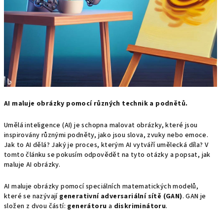
AI maluje obrázky pomocí různých technik a podnětů.
Umělá inteligence (AI) je schopna malovat obrázky, které jsou
inspirovány různými podněty, jako jsou slova, zvuky nebo emoce.
Jak to AI dělá? Jaký je proces, kterým AI vytváří umělecká díla? V
tomto článku se pokusím odpovědět na tyto otázky a popsat, jak
maluje AI obrázky.
AI maluje obrázky pomocí speciálních matematických modelů,
které se nazývají
generativní adversariální sítě (GAN)
. GAN je
složen z dvou částí:
generátoru
a
diskriminátoru
.