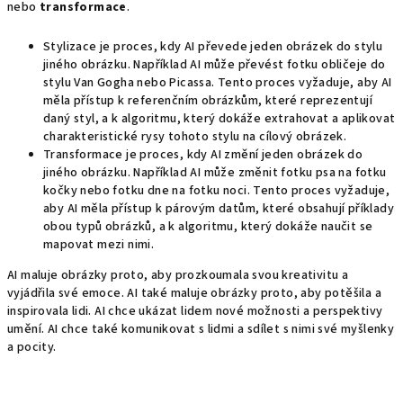
nebo
transformace
.
Stylizace je proces, kdy AI převede jeden obrázek do stylu
jiného obrázku. Například AI může převést fotku obličeje do
stylu Van Gogha nebo Picassa. Tento proces vyžaduje, aby AI
měla přístup k referenčním obrázkům, které reprezentují
daný styl, a k algoritmu, který dokáže extrahovat a aplikovat
charakteristické rysy tohoto stylu na cílový obrázek.
Transformace je proces, kdy AI změní jeden obrázek do
jiného obrázku. Například AI může změnit fotku psa na fotku
kočky nebo fotku dne na fotku noci. Tento proces vyžaduje,
aby AI měla přístup k párovým datům, které obsahují příklady
obou typů obrázků, a k algoritmu, který dokáže naučit se
mapovat mezi nimi.
AI maluje obrázky proto, aby prozkoumala svou kreativitu a
vyjádřila své emoce. AI také maluje obrázky proto, aby potěšila a
inspirovala lidi. AI chce ukázat lidem nové možnosti a perspektivy
umění. AI chce také komunikovat s lidmi a sdílet s nimi své myšlenky
a pocity.