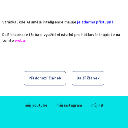
Stránka, kde AI umělá inteligence maluje
je zdarma přístupná.
Další inspirace třeba o využití AI návrhů pro háčkování najdete na
tomto
webu.
Předchozí článek
Další článek
Z
můj youtube
můj instagram
můj FB
á
p
a