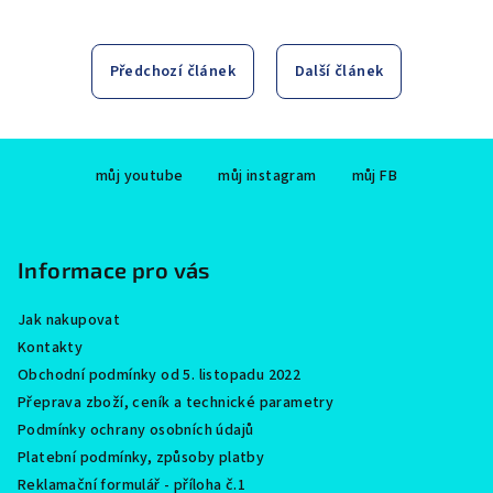
Předchozí článek
Další článek
Z
můj youtube
můj instagram
můj FB
á
p
a
Informace pro vás
t
í
Jak nakupovat
Kontakty
Obchodní podmínky od 5. listopadu 2022
Přeprava zboží, ceník a technické parametry
Podmínky ochrany osobních údajů
Platební podmínky, způsoby platby
Reklamační formulář - příloha č.1