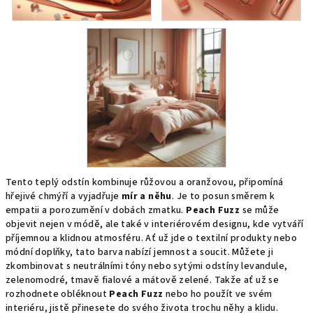
Tento teplý odstín kombinuje růžovou a oranžovou, připomíná
hřejivé chmýří a vyjadřuje
mír a něhu
. Je to posun směrem k
empatii a porozumění v dobách zmatku.
Peach Fuzz
se může
objevit nejen v módě, ale také v interiérovém designu, kde vytváří
příjemnou a klidnou atmosféru. Ať už jde o textilní produkty nebo
módní doplňky, tato barva nabízí jemnost a soucit. Můžete ji
zkombinovat s neutrálními tóny nebo sytými odstíny levandule,
zelenomodré, tmavě fialové a mátově zelené. Takže ať už se
rozhodnete obléknout
Peach Fuzz
nebo ho použít ve svém
interiéru, jistě přinesete do svého života trochu něhy a klidu.