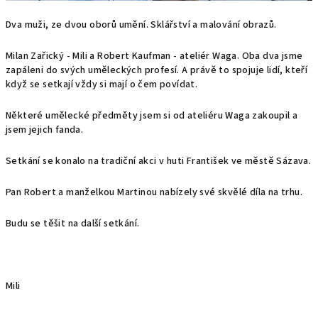
Dva muži, ze dvou oborů umění. Sklářství a malování obrazů.
Milan Zařický - Mili a Robert Kaufman - ateliér Waga. Oba dva jsme
zapáleni do svých uměleckých profesí. A právě to spojuje lidí, kteří
když se setkají vždy si mají o čem povídat.
Některé umělecké předměty jsem si od ateliéru Waga zakoupil a
jsem jejich fanda.
Setkání se konalo na tradiční akci v huti František ve městě Sázava.
Pan Robert a manželkou Martinou nabízely své skvělé díla na trhu.
Budu se těšit na další setkání.
Mili