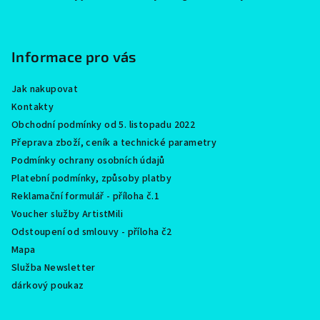
á
p
a
Informace pro vás
t
í
Jak nakupovat
Kontakty
Obchodní podmínky od 5. listopadu 2022
Přeprava zboží, ceník a technické parametry
Podmínky ochrany osobních údajů
Platební podmínky, způsoby platby
Reklamační formulář - příloha č.1
Voucher služby ArtistMili
Odstoupení od smlouvy - příloha č2
Mapa
Služba Newsletter
dárkový poukaz