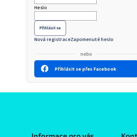
Heslo
Přihlásit se
Nová registrace
Zapomenuté heslo
nebo
Přihlásit se přes Facebook
Z
á
p
a
Informace pro vás
Kont