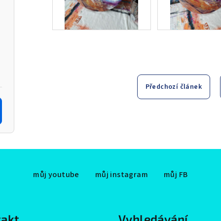
Předchozí článek
můj youtube
můj instagram
můj FB
akt
Vyhledávání