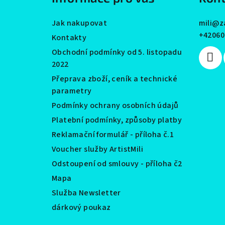
t
Jak nakupovat
mili
@
z
í
+42060
Kontakty
Obchodní podmínky od 5. listopadu
2022
Přeprava zboží, ceník a technické
parametry
Podmínky ochrany osobních údajů
Platební podmínky, způsoby platby
Reklamační formulář - příloha č.1
Voucher služby ArtistMili
Odstoupení od smlouvy - příloha č2
Mapa
Služba Newsletter
dárkový poukaz