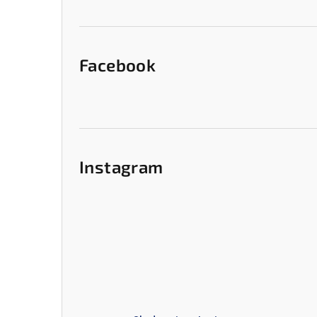
e
l
Facebook
Instagram