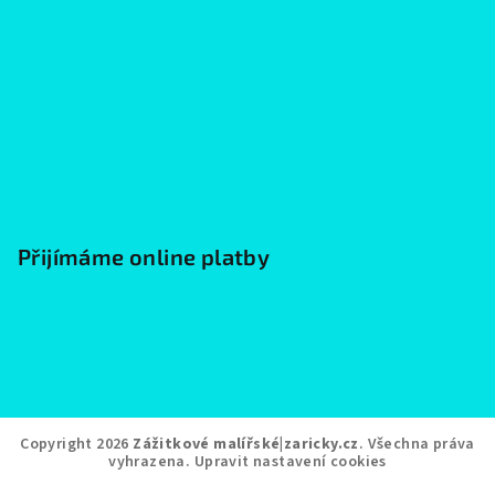
Přijímáme online platby
Copyright 2026
Zážitkové malířské|zaricky.cz
. Všechna práva
vyhrazena.
Upravit nastavení cookies