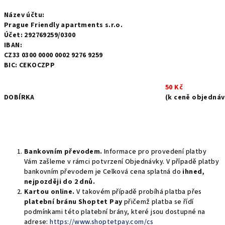
Název účtu:
Prague Friendly apartments s.r.o.
Účet: 292769259/0300
IBAN:
CZ33 0300 0000 0002 9276 9259
BIC: CEKOCZPP
50 Kč
DOBÍRKA
(k ceně objednáv
Bankovním převodem.
Informace pro provedení platby
Vám zašleme v rámci potvrzení Objednávky. V případě platby
bankovním převodem je Celková cena splatná do
ihned,
nejpozději do 2 dnů.
Kartou online.
V takovém případě probíhá platba přes
platební bránu Shoptet Pay
přičemž platba se řídí
podmínkami této platební brány, které jsou dostupné na
adrese:
https://www.shoptetpay.com/cs