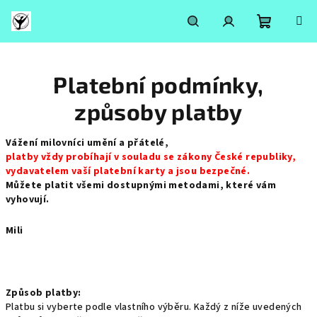
Přejít
na
obsah
Nákupní
Hledat
Přihlášení
Platební podmínky,
košík
způsoby platby
Vážení milovníci umění a přátelé,
platby vždy probíhají v souladu se zákony České republiky,
vydavatelem vaší platební karty a jsou bezpečné.
Můžete platit všemi dostupnými metodami, které vám
vyhovují.
Mili
Způsob platby:
Platbu si vyberte podle vlastního výběru. Každý z níže uvedených