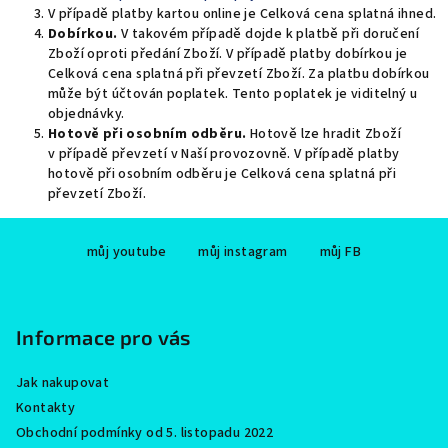
V případě platby kartou online je Celková cena splatná ihned.
Dobírkou.
V takovém případě dojde k platbě při doručení
Zboží oproti předání Zboží. V případě platby dobírkou je
Celková cena splatná při převzetí Zboží. Za platbu dobírkou
může být účtován poplatek. Tento poplatek je viditelný u
objednávky.
Hotově při osobním odběru.
Hotově lze hradit Zboží
v případě převzetí v Naší provozovně. V případě platby
hotově při osobním odběru je Celková cena splatná při
převzetí Zboží.
Z
můj youtube
můj instagram
můj FB
á
p
a
Informace pro vás
t
í
Jak nakupovat
Kontakty
Obchodní podmínky od 5. listopadu 2022