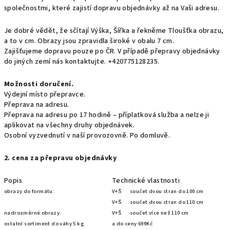
společnostmi, které zajistí dopravu objednávky až na Vaši adresu.
Je dobré vědět, že sčítají Výška, Šířka a řekněme Tloušťka obrazu,
a to v cm. Obrazy jsou zpravidla široké v obalu 7 cm.
Zajišťujeme dopravu pouze po ČR. V případě přepravy objednávky
do jiných zemí nás kontaktujte. +420775128235.
Možnosti doručení.
Výdejní místo přepravce.
Přeprava na adresu.
Přeprava na adresu po 17 hodině – příplatková služba a nelze ji
aplikovat na všechny druhy objednávek.
Osobní vyzvednutí v naší provozovně. Po domluvě.
2. cena za přepravu objednávky
Popis
Technické vlastnosti
obrazy do formátu:
V+Š součet dvou stran do 100 cm
V+Š součet dvou stran do 110 cm
nadrozměrné obrazy:
V+Š součet více než 110 cm
ostatní sortiment do váhy 5 kg
a do ceny 699Kč