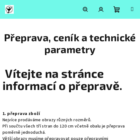
Přejít
na
obsah
Nákupní
Hledat
Přihlášení
Přeprava, ceník a technické
košík
parametry
Vítejte na stránce
informací o přepravě.
1. přeprava zboží
Nejvíce prodáváme obrazy různých rozměrů.
Při součtu všech tří stran do 120 cm včetně obalu je přeprava
poměrně jednoduchá.
Větší obrazy musíme přepravovat pouze přepravními