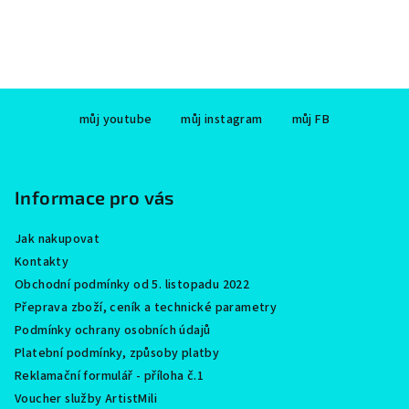
Z
můj youtube
můj instagram
můj FB
á
p
a
Informace pro vás
t
í
Jak nakupovat
Kontakty
Obchodní podmínky od 5. listopadu 2022
Přeprava zboží, ceník a technické parametry
Podmínky ochrany osobních údajů
Platební podmínky, způsoby platby
Reklamační formulář - příloha č.1
Voucher služby ArtistMili