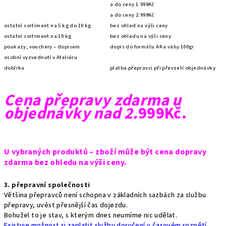
a do ceny 1.999Kč
a do ceny 2.999Kč
ostatní sortiment na 5 kg do 10 kg
bez ohled na výši ceny
ostatní sortiment na 10 kg
bez ohledu na výši ceny
poukazy, vouchery – dopisem
dopis do formátu A4 a váhy 100gr
osobní vyzvednutí v Ateliéru
dobírka
platba přepravci při převzetí objednávky
Cena přepravy zdarma u
objednávky nad 2.
999Kč.
U vybraných produktů – zboží může být cena dopravy
zdarma bez ohledu na výši ceny.
3. přepravní společnosti
Většina přepravců není schopna v základních sazbách za službu
přepravy, uvést přesnější čas dojezdu.
Bohužel to je stav, s kterým dnes neumíme nic udělat.
Existuje možnost si zaplatit službu doručení v časovém rozpětí.