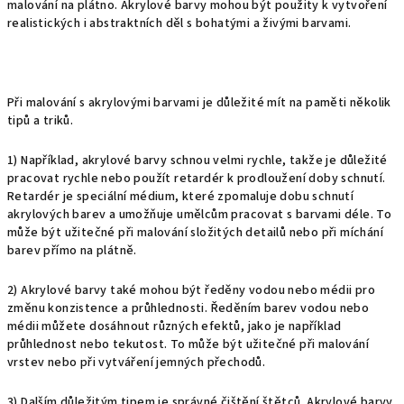
malování na plátno. Akrylové barvy mohou být použity k vytvoření
realistických i abstraktních děl s bohatými a živými barvami.
Při malování s akrylovými barvami je důležité mít na paměti několik
tipů a triků.
1) Například, akrylové barvy schnou velmi rychle, takže je důležité
pracovat rychle nebo použít retardér k prodloužení doby schnutí.
Retardér je speciální médium, které zpomaluje dobu schnutí
akrylových barev a umožňuje umělcům pracovat s barvami déle. To
může být užitečné při malování složitých detailů nebo při míchání
barev přímo na plátně.
2) Akrylové barvy také mohou být ředěny vodou nebo médii pro
změnu konzistence a průhlednosti. Ředěním barev vodou nebo
médii můžete dosáhnout různých efektů, jako je například
průhlednost nebo tekutost. To může být užitečné při malování
vrstev nebo při vytváření jemných přechodů.
3) Dalším důležitým tipem je správné čištění štětců. Akrylové barvy