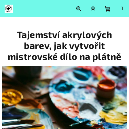
Přejít
na
obsah
Nákupní
Hledat
Přihlášení
Tajemství akrylových
košík
barev, jak vytvořit
mistrovské dílo na plátně