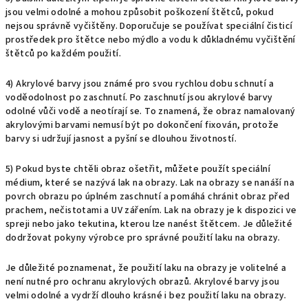
jsou velmi odolné a mohou způsobit poškození štětců, pokud
nejsou správně vyčištěny. Doporučuje se používat speciální čisticí
prostředek pro štětce nebo mýdlo a vodu k důkladnému vyčištění
štětců po každém použití.
4) Akrylové barvy jsou známé pro svou rychlou dobu schnutí a
voděodolnost po zaschnutí. Po zaschnutí jsou akrylové barvy
odolné vůči vodě a neotírají se. To znamená, že obraz namalovaný
akrylovými barvami nemusí být po dokončení fixován, protože
barvy si udržují jasnost a pyšní se dlouhou životností.
5) Pokud byste chtěli obraz ošetřit, můžete použít speciální
médium, které se nazývá lak na obrazy. Lak na obrazy se nanáší na
povrch obrazu po úplném zaschnutí a pomáhá chránit obraz před
prachem, nečistotami a UV zářením. Lak na obrazy je k dispozici ve
spreji nebo jako tekutina, kterou lze nanést štětcem. Je důležité
dodržovat pokyny výrobce pro správné použití laku na obrazy.
Je důležité poznamenat, že použití laku na obrazy je volitelné a
není nutné pro ochranu akrylových obrazů. Akrylové barvy jsou
velmi odolné a vydrží dlouho krásné i bez použití laku na obrazy.