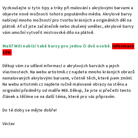
Vyzkoušejte si tyto tipy a triky při malování s akrylovými barvami a
objevte nové možnosti tohoto populárního média. Akrylové barvy
nabízejí mnoho možností pro tvorbu krásných a originálních děl na
plátně. Ať už jste začátečník nebo zkušený umělec, akrylové barvy
vám umožní vytvořit mistrovské dílo na plátně.
Malíř Mili nabízí také kurzy pro jednu či dvě osobě.
Informace
zde.
Děkuji vám za sdílení informací o akrylových barvách a jejich
vlastnostech. Na webu artistmili.cz najdete mnoho krásných obrazů
namalovaných akrylovými barvami, včetně těch, které jsem zmínil.
Na webu artistmili.cz najdete ručně malované obrazy na stěnu a
originální předměty od malíře Mili. Děkuji, že jste si přečetli tento
článek a těšíme se na další téma, které pro vás připravím.
Do té doby se mějte dobře!
Václav