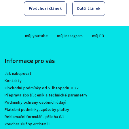
Předchozí článek
Další článek
Z
můj youtube
můj instagram
můj FB
á
p
a
Informace pro vás
t
í
Jak nakupovat
Kontakty
Obchodní podmínky od 5. listopadu 2022
Přeprava zboží, ceník a technické parametry
Podmínky ochrany osobních údajů
Platební podmínky, způsoby platby
Reklamační formulář - příloha č.1
Voucher služby ArtistMili