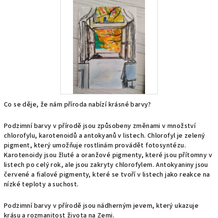
Co se děje, že nám příroda nabízí krásné barvy?
Podzimní barvy v přírodě jsou způsobeny změnami v množství
chlorofylu, karotenoidů a antokyanů v listech. Chlorofyl je zelený
pigment, který umožňuje rostlinám provádět fotosyntézu.
Karotenoidy jsou žluté a oranžové pigmenty, které jsou přítomny v
listech po celý rok, ale jsou zakryty chlorofylem. Antokyaniny jsou
červené a fialové pigmenty, které se tvoří v listech jako reakce na
nízké teploty a suchost.
Podzimní barvy v přírodě jsou nádherným jevem, který ukazuje
krásu a rozmanitost života na Zemi.