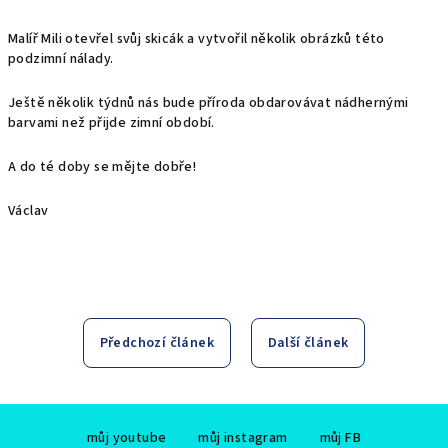
Malíř Mili otevřel svůj skicák a vytvořil několik obrázků této
podzimní nálady.
Ještě několik týdnů nás bude příroda obdarovávat nádhernými
barvami než přijde zimní období.
A do té doby se mějte dobře!
Václav
Předchozí článek
Další článek
Z
můj youtube
můj instagram
můj FB
á