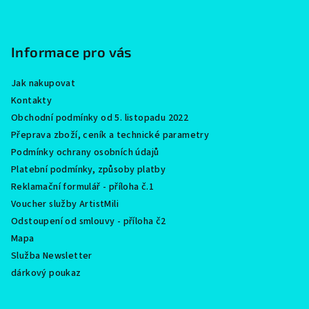
p
a
Informace pro vás
t
í
Jak nakupovat
Kontakty
Obchodní podmínky od 5. listopadu 2022
Přeprava zboží, ceník a technické parametry
Podmínky ochrany osobních údajů
Platební podmínky, způsoby platby
Reklamační formulář - příloha č.1
Voucher služby ArtistMili
Odstoupení od smlouvy - příloha č2
Mapa
Služba Newsletter
dárkový poukaz