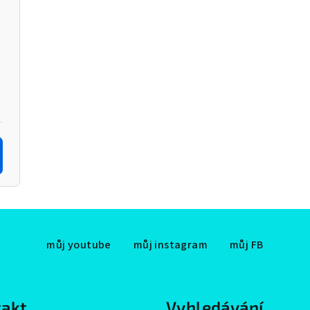
můj youtube
můj instagram
můj FB
akt
Vyhledávání