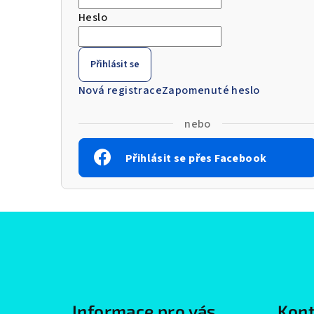
Heslo
Přihlásit se
Nová registrace
Zapomenuté heslo
nebo
Přihlásit se přes Facebook
Z
á
p
a
Informace pro vás
Kont