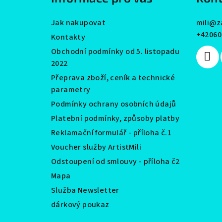
t
Jak nakupovat
mili
@
z
í
+42060
Kontakty
Obchodní podmínky od 5. listopadu
2022
Přeprava zboží, ceník a technické
parametry
Podmínky ochrany osobních údajů
Platební podmínky, způsoby platby
Reklamační formulář - příloha č.1
Voucher služby ArtistMili
Odstoupení od smlouvy - příloha č2
Mapa
Služba Newsletter
dárkový poukaz