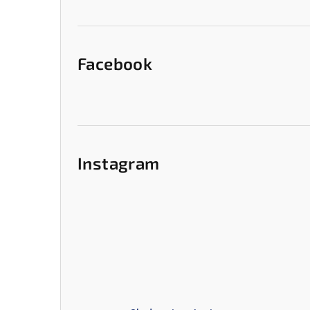
e
l
Facebook
Instagram