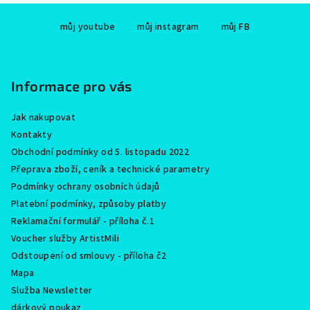
Z
můj youtube
můj instagram
můj FB
á
p
a
Informace pro vás
t
í
Jak nakupovat
Kontakty
Obchodní podmínky od 5. listopadu 2022
Přeprava zboží, ceník a technické parametry
Podmínky ochrany osobních údajů
Platební podmínky, způsoby platby
Reklamační formulář - příloha č.1
Voucher služby ArtistMili
Odstoupení od smlouvy - příloha č2
Mapa
Služba Newsletter
dárkový poukaz