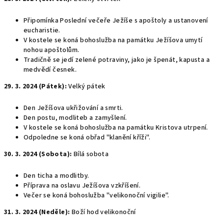
Připomínka Poslední večeře Ježíše s apoštoly a ustanovení
eucharistie.
V kostele se koná bohoslužba na památku Ježíšova umytí
nohou apoštolům.
Tradičně se jedí zelené potraviny, jako je špenát, kapusta a
medvědí česnek.
29. 3. 2024 (Pátek):
Velký pátek
Den Ježíšova ukřižování a smrti.
Den postu, modliteb a zamyšlení.
V kostele se koná bohoslužba na památku Kristova utrpení.
Odpoledne se koná obřad "klanění kříži".
30. 3. 2024 (Sobota):
Bílá sobota
Den ticha a modlitby.
Příprava na oslavu Ježíšova vzkříšení.
Večer se koná bohoslužba "velikonoční vigilie".
31. 3. 2024 (Neděle):
Boží hod velikonoční