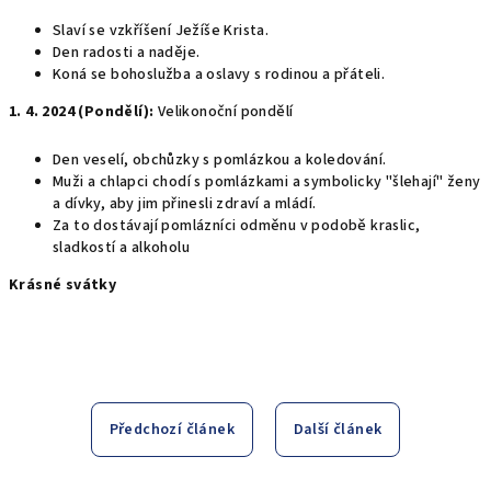
Slaví se vzkříšení Ježíše Krista.
Den radosti a naděje.
Koná se bohoslužba a oslavy s rodinou a přáteli.
1. 4. 2024 (Pondělí):
Velikonoční pondělí
Den veselí, obchůzky s pomlázkou a koledování.
Muži a chlapci chodí s pomlázkami a symbolicky "šlehají" ženy
a dívky, aby jim přinesli zdraví a mládí.
Za to dostávají pomlázníci odměnu v podobě kraslic,
sladkostí a alkoholu
Krásné svátky
Předchozí článek
Další článek