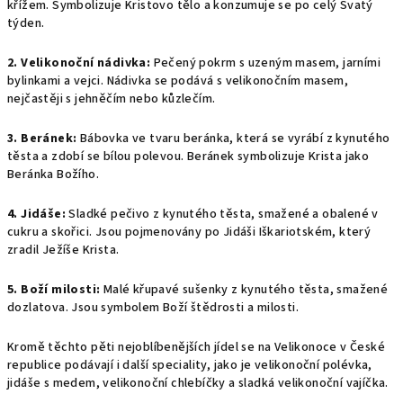
křížem. Symbolizuje Kristovo tělo a konzumuje se po celý Svatý
týden.
2. Velikonoční nádivka:
Pečený pokrm s uzeným masem, jarními
bylinkami a vejci. Nádivka se podává s velikonočním masem,
nejčastěji s jehněčím nebo kůzlečím.
3. Beránek:
Bábovka ve tvaru beránka, která se vyrábí z kynutého
těsta a zdobí se bílou polevou. Beránek symbolizuje Krista jako
Beránka Božího.
4. Jidáše:
Sladké pečivo z kynutého těsta, smažené a obalené v
cukru a skořici. Jsou pojmenovány po Jidáši Iškariotském, který
zradil Ježíše Krista.
5. Boží milosti:
Malé křupavé sušenky z kynutého těsta, smažené
dozlatova. Jsou symbolem Boží štědrosti a milosti.
Kromě těchto pěti nejoblíbenějších jídel se na Velikonoce v České
republice podávají i další speciality, jako je velikonoční polévka,
jidáše s medem, velikonoční chlebíčky a sladká velikonoční vajíčka.