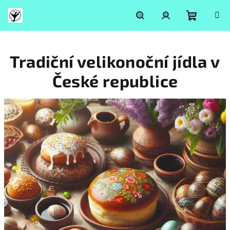
Přejít
na
obsah
Nákupní
Hledat
Přihlášení
Tradiční velikonoční jídla v
košík
České republice