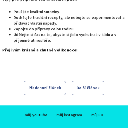
Použijte kvalitní suroviny.
Dodržujte tradiční recepty, ale nebojte se experimentovat a
přidávat vlastní nápady.
Zapojte do přípravy celou rodinu.
Udělejte si čas na to, abyste si jídlo vychutnali v klidu a v
příjemné atmosféře.
Přeji vám krásné a chutné Velikonoce!
Předchozí článek
Další článek
Z
můj youtube
můj instagram
můj FB
á
p