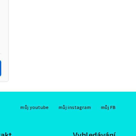
můj youtube
můj instagram
můj FB
akt
Vyhledávání