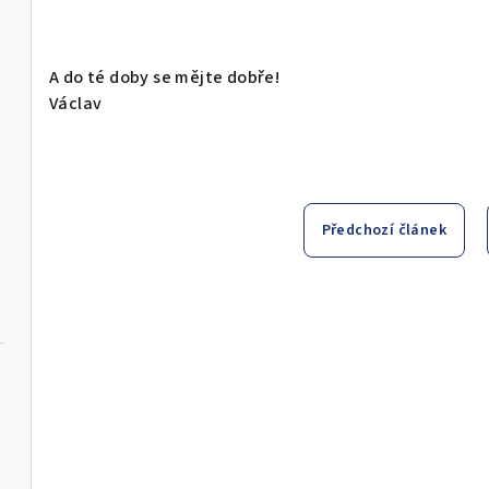
A do té doby se mějte dobře!
Václav
Předchozí článek