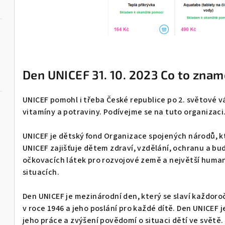
Den UNICEF 31. 10. 2023 Co to znam
UNICEF pomohl i třeba České republice po 2. světové v
vitamíny a potraviny. Podívejme se na tuto organizaci
UNICEF je dětský fond Organizace spojených národů, 
UNICEF zajišťuje dětem zdraví, vzdělání, ochranu a bu
očkovacích látek pro rozvojové země a největší human
situacích.
Den UNICEF je mezinárodní den, který se slaví každoro
v roce 1946 a jeho poslání pro každé dítě. Den UNICEF 
jeho práce a zvýšení povědomí o situaci dětí ve světě.