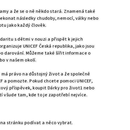
samy a že se o ně někdo stará. Znamená také
 překonat následky chudoby, nemocí, války nebo
otu jako každý člověk.
ritu s dětmi v nouzi a přispět k jejich
organizuje UNICEF Česká republika, jako jsou
ebo darování. Můžeme také šířit informace o
ebo v našem okolí.
 má právo na důstojný život a že společně
CEF a pomozte. Pokud chcete pomoci UNICEF,
ový příspěvek, koupit Dárky pro život1 nebo
 všude tam, kde to je zapotřebí nejvíce.
 na stránku podívat a něco vybrat.