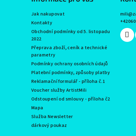
t
Jak nakupovat
mili
@
z
í
+42060
Kontakty
Obchodní podmínky od 5. listopadu
2022
Přeprava zboží, ceník a technické
parametry
Podmínky ochrany osobních údajů
Platební podmínky, způsoby platby
Reklamační formulář - příloha č.1
Voucher služby ArtistMili
Odstoupení od smlouvy - příloha č2
Mapa
Služba Newsletter
dárkový poukaz