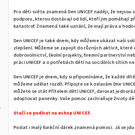
Pro děti světa znamená Den UNICEF naději, že nejsou 
podporu, kterou dostávají od lidí, kteří jim pomáhají
katastrof. Znamená také uznání, že mají práva a hodn
Den UNICEF je také dnem, kdy můžeme ukázat naši solida
zlepšení. Můžeme se zapojit do různých aktivit, které 
dobrovolnictví, školní projekty, firemní partnerství n
práci UNICEF a o potřebách dětí na sociálních sítích n
Den UNICEF je dnem, kdy si připomínáme, že každé dítě
můžeme udělat rozdíl. Připojte se k oslavám Dne UNI
můžete se stát Přítelem dětí UNICEF, darovat jednoráz
adoptovat panenky. Vaše pomoc zachraňuje životy dětí
?
Stačí se podívat na eshop UNICEF.
Poslat i malý funkční dárek znamená pomoci. Já se jdu