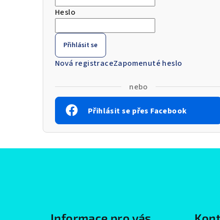
Heslo
Přihlásit se
Nová registrace
Zapomenuté heslo
nebo
Přihlásit se přes Facebook
Z
á
p
a
Informace pro vás
Kont