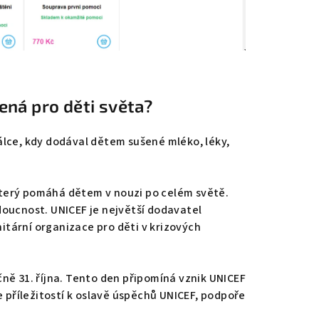
ená pro děti světa?
álce, kdy dodával dětem sušené mléko, léky,
.
který pomáhá dětem v nouzi po celém světě.
doucnost. UNICEF je největší dodavatel
itární organizace pro děti v krizových
čně 31. října. Tento den připomíná vznik UNICEF
je příležitostí k oslavě úspěchů UNICEF, podpoře