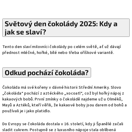
Světový den čokolády 2025: Kdy a
jak se slaví?
Tento den slaví milovníci čokolády po celém světě, ať už dávají
přednost mléčné, hořké, bílé nebo třeba oříškové variantě.
Odkud pochází čokoláda?
Čokoláda má své kořeny v dávné historii Střední Ameriky. Slovo
„čokoláda“ pochází z aztéckého „xocoatl“, což byl hořký nápoj z
kakaových bobů. První zmínky o čokoládě najdeme už u Olméků,
Mayů a Aztéků, kteří věřili, že kakaové boby jsou darem od bohů a
používali je i jako platidlo.
Do Evropy se čokoláda dostala v 16. století, kdy ji Španělé začali
sladit cukrem. Postupně se z luxusního nápoje stala oblíbená