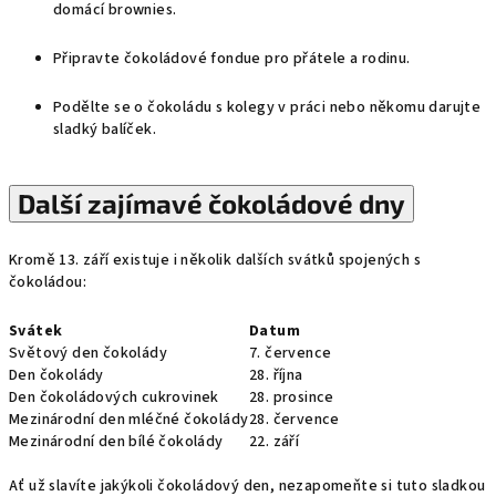
domácí brownies.
Připravte čokoládové fondue pro přátele a rodinu.
Podělte se o čokoládu s kolegy v práci nebo někomu darujte
sladký balíček.
Další zajímavé čokoládové dny
Kromě 13. září existuje i několik dalších svátků spojených s
čokoládou:
Svátek
Datum
Světový den čokolády
7. července
Den čokolády
28. října
Den čokoládových cukrovinek
28. prosince
Mezinárodní den mléčné čokolády
28. července
Mezinárodní den bílé čokolády
22. září
Ať už slavíte jakýkoli čokoládový den, nezapomeňte si tuto sladkou