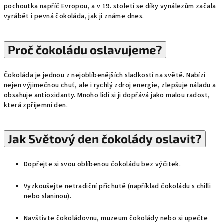
pochoutka napříč Evropou, a v 19. století se díky vynálezům začala
vyrábět i pevná čokoláda, jak ji známe dnes.
Proč čokoládu oslavujeme?
Čokoláda je jednou z nejoblíbenějších sladkostí na světě. Nabízí
nejen výjimečnou chuť, ale i rychlý zdroj energie, zlepšuje náladu a
obsahuje antioxidanty. Mnoho lidí si ji dopřává jako malou radost,
která zpříjemní den.
Jak Světový den čokolády oslavit?
Dopřejte si svou oblíbenou čokoládu bez výčitek.
Vyzkoušejte netradiční příchutě (například čokoládu s chilli
nebo slaninou).
Navštivte čokoládovnu, muzeum čokolády nebo si upečte