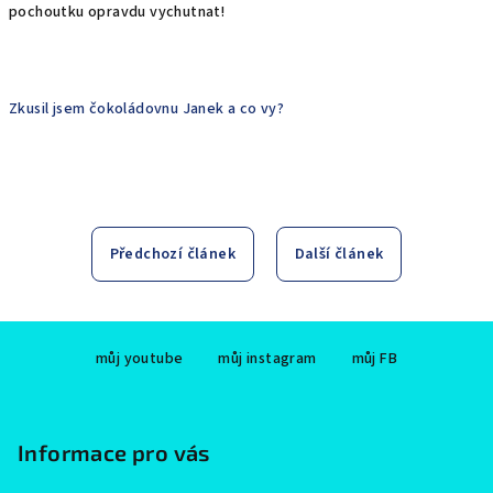
pochoutku opravdu vychutnat!
Zkusil jsem čokoládovnu Janek a co vy?
Předchozí článek
Další článek
Z
můj youtube
můj instagram
můj FB
á
p
a
Informace pro vás
t
í