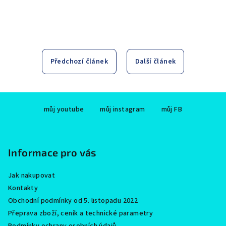
Předchozí článek
Další článek
Z
můj youtube
můj instagram
můj FB
á
p
a
Informace pro vás
t
í
Jak nakupovat
Kontakty
Obchodní podmínky od 5. listopadu 2022
Přeprava zboží, ceník a technické parametry