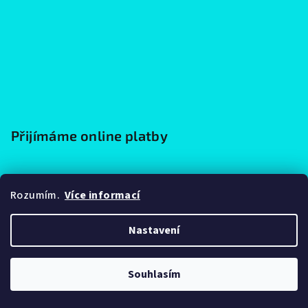
Přijímáme online platby
Rozumím.
Více informací
Nastavení
Copyright 2026
Zážitkové malířské|zaricky.cz
. Všechna práva
vyhrazena.
Upravit nastavení cookies
Souhlasím
Vytvořil Shoptet