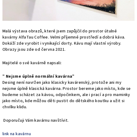
Malá výstava obrazů, které jsem zapůjčil do prostor útulné
kavárny
AlfaTau Coffee. Velmi příjemné prostředí a dobrá káva.
Dokáží zde vyrobit i vynikající dorty. Kávu mají vlastní výroby.
Obrazy jsou zde od června 2021.
Majitelé o své kavárně napsali:
” Nejsme úplně normální kavárna”
Desing není navržen jako klasicky kavárenský, protože ani my
nejsme úplně klasická kavárna. Prostor bereme jako místo, kde se
budeme scházet za kávou, odpočinkem, ale i prací a pro maminky
jako místo, kde můžou děti pustit do dětského koutku a užit si
chvilku klidu.
Doporučuji Vám kavárnu navštívit.
link na kavárnu