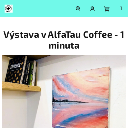
Přejít
na
obsah
Nákupní
Hledat
Přihlášení
Výstava v AlfaTau Coffee - 1
košík
minuta