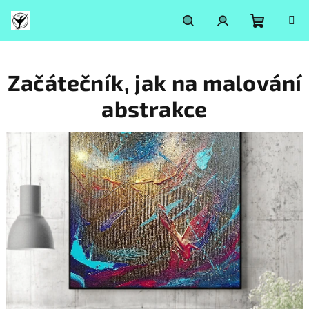
Přejít
na
obsah
Nákupní
Hledat
Přihlášení
Začátečník, jak na malování
košík
abstrakce