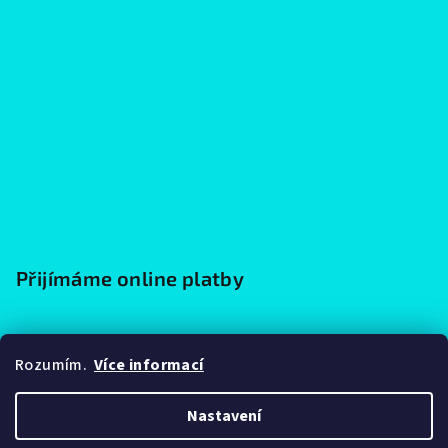
Přijímáme online platby
Rozumím.
Více informací
Nastavení
Copyright 2026
Zážitkové malířské|zaricky.cz
. Všechna práva