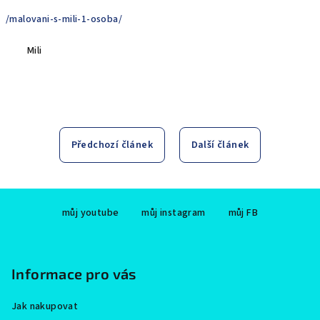
/malovani-s-mili-1-osoba/
Mili
Předchozí článek
Další článek
Z
můj youtube
můj instagram
můj FB
á
p
a
Informace pro vás
t
í
Jak nakupovat