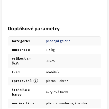
Doplňkové parametry
Kategorie
:
prodejní galerie
Hmotnost
:
1.5 kg
velikost cm
30x25
ŠxV
:
tvar
:
obdélník
?
zpracování
:
plátno – obraz
technika a
akrylová barva
barvy
:
motiv – téma
:
příroda, moderna, krajinka