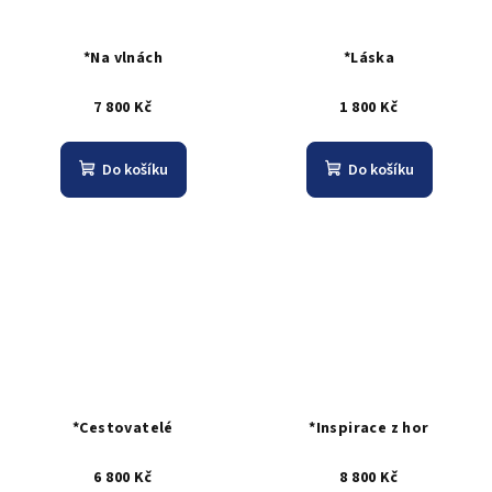
*Na vlnách
*Láska
7 800 Kč
1 800 Kč
Do košíku
Do košíku
*Cestovatelé
*Inspirace z hor
6 800 Kč
8 800 Kč