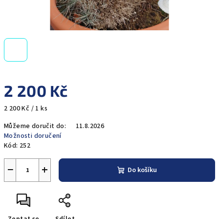
2 200 Kč
Měrná
2 200 Kč / 1 ks
cena:
Můžeme doručit do:
11.8.2026
Možnosti doručení
Kód:
252
−
+
Do košíku