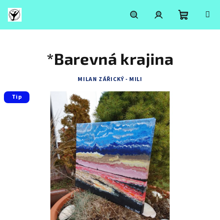
Přejít
na
obsah
Nákupní
Hledat
Přihlášení
*Barevná krajina
košík
MILAN ZÁŘICKÝ - MILI
Tip