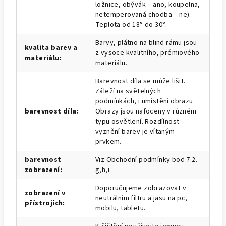
ložnice, obývák – ano, koupelna,
netemperovaná chodba – ne).
Teplota od 18° do 30°.
Barvy, plátno na blind rámu jsou
kvalita barev a
z vysoce kvalitního, prémiového
materiálu
:
materiálu.
Barevnost díla se může lišit.
Záleží na světelných
podmínkách, i umístění obrazu.
barevnost díla
:
Obrazy jsou nafoceny v různém
typu osvětlení. Rozdílnost
vyznění barev je vítaným
prvkem.
barevnost
Viz Obchodní podmínky bod 7.2.
zobrazení
:
g,h,i.
Doporučujeme zobrazovat v
zobrazení v
neutrálním filtru a jasu na pc,
přístrojích
:
mobilu, tabletu.