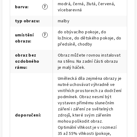
modrá, černá, žlutá, červená,
?
barva
:
vícebarevná
typ obrazu
:
malby
do obývacího pokoje, do
?
umístění
ložnice, do dětského pokoje, do
obrazu
:
předsíně, chodby
obraz bez
Obraz můžete rovnou instalovat
ozdobného
na stěnu. Na zadní části obrazu
rámu
:
je malý háček.
Umělecká díla zejména obrazy je
nutné uchovávat výhradně ve
vnitřních prostorech za dodržení
podmínek. Obraz nesmí být
vystaven přímému slunečním
záření i záření ze světelných
doporučení
:
zdrojů, které svým zářením
mohou poškodit obraz.
Optimální vlhkost je v rozmezí
35 až 55% vlhkosti (pokoje,