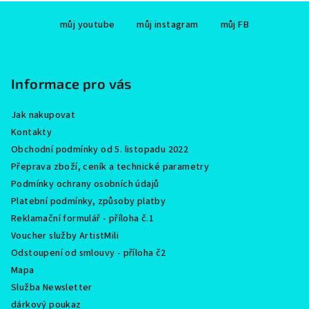
Z
můj youtube
můj instagram
můj FB
á
p
a
Informace pro vás
t
í
Jak nakupovat
Kontakty
Obchodní podmínky od 5. listopadu 2022
Přeprava zboží, ceník a technické parametry
Podmínky ochrany osobních údajů
Platební podmínky, způsoby platby
Reklamační formulář - příloha č.1
Voucher služby ArtistMili
Odstoupení od smlouvy - příloha č2
Mapa
Služba Newsletter
dárkový poukaz