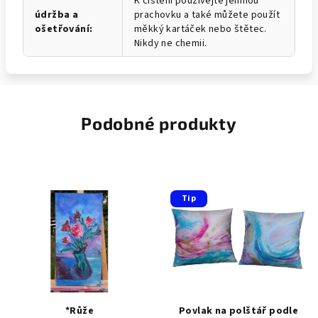
K čištění používejte jemnou
údržba a
prachovku a také můžete použít
ošetřování
:
měkký kartáček nebo štětec.
Nikdy ne chemii.
Podobné produkty
Tip
*Růže
Povlak na polštář podle