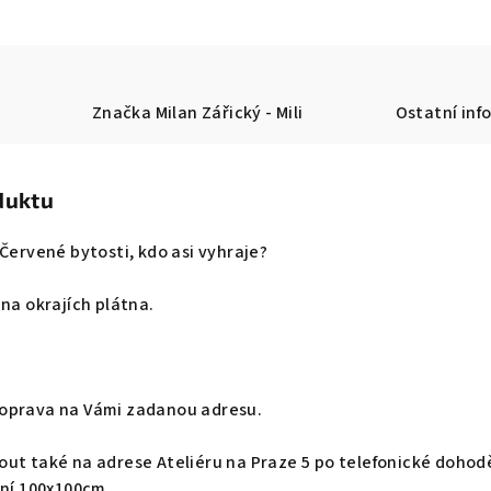
Značka
Milan Zářický - Mili
Ostatní inf
duktu
Červené bytosti, kdo asi vyhraje?
 na okrajích plátna.
oprava na Vámi zadanou adresu.
ut také na adrese Ateliéru na Praze 5 po telefonické dohod
tní 100x100cm.