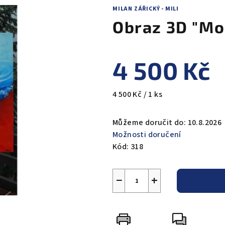
MILAN ZÁŘICKÝ - MILI
Obraz 3D "Mo
4 500 Kč
Měrná
4 500 Kč / 1 ks
cena:
Můžeme doručit do:
10.8.2026
Možnosti doručení
Kód:
318
−
+