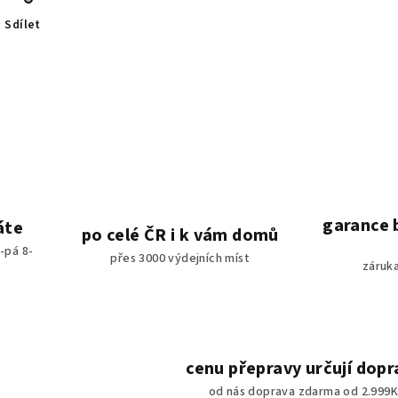
Sdílet
garance 
áte
po celé ČR i k vám domů
-pá 8-
přes 3000 výdejních míst
záruka
cenu přepravy určují dopr
od nás doprava zdarma od 2.999