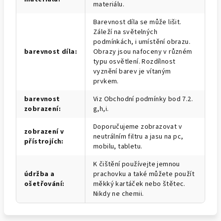
materiálu.
Barevnost díla se může lišit.
Záleží na světelných
podmínkách, i umístění obrazu.
barevnost díla
:
Obrazy jsou nafoceny v různém
typu osvětlení. Rozdílnost
vyznění barev je vítaným
prvkem.
barevnost
Viz Obchodní podmínky bod 7.2.
zobrazení
:
g,h,i.
Doporučujeme zobrazovat v
zobrazení v
neutrálním filtru a jasu na pc,
přístrojích
:
mobilu, tabletu.
K čištění používejte jemnou
údržba a
prachovku a také můžete použít
ošetřování
:
měkký kartáček nebo štětec.
Nikdy ne chemii.