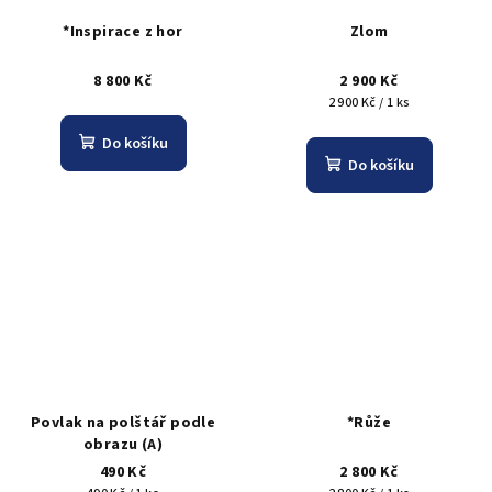
*Inspirace z hor
Zlom
8 800 Kč
2 900 Kč
Měrná
2 900 Kč / 1 ks
cena:
Do košíku
Do košíku
Povlak na polštář podle
*Růže
obrazu (A)
490 Kč
2 800 Kč