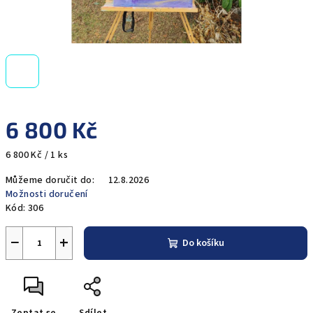
6 800 Kč
Měrná
6 800 Kč / 1 ks
cena:
Můžeme doručit do:
12.8.2026
Možnosti doručení
Kód:
306
−
+
Do košíku