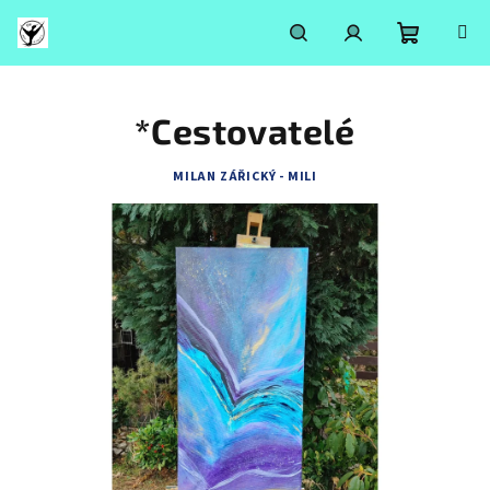
Přejít
na
obsah
Nákupní
Hledat
Přihlášení
*Cestovatelé
košík
MILAN ZÁŘICKÝ - MILI