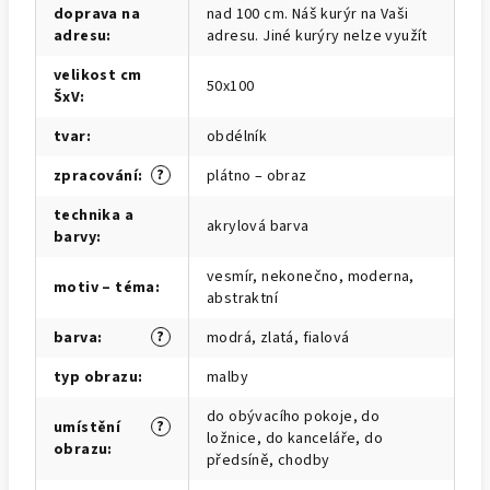
doprava na
nad 100 cm. Náš kurýr na Vaši
adresu
:
adresu. Jiné kurýry nelze využít
velikost cm
50x100
ŠxV
:
tvar
:
obdélník
?
zpracování
:
plátno – obraz
technika a
akrylová barva
barvy
:
vesmír, nekonečno, moderna,
motiv – téma
:
abstraktní
?
barva
:
modrá, zlatá, fialová
typ obrazu
:
malby
do obývacího pokoje, do
?
umístění
ložnice, do kanceláře, do
obrazu
:
předsíně, chodby