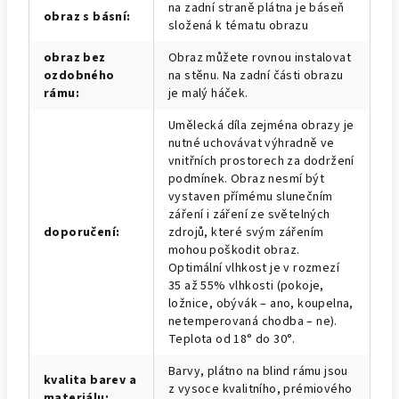
na zadní straně plátna je báseň
obraz s básní
:
složená k tématu obrazu
obraz bez
Obraz můžete rovnou instalovat
ozdobného
na stěnu. Na zadní části obrazu
rámu
:
je malý háček.
Umělecká díla zejména obrazy je
nutné uchovávat výhradně ve
vnitřních prostorech za dodržení
podmínek. Obraz nesmí být
vystaven přímému slunečním
záření i záření ze světelných
doporučení
:
zdrojů, které svým zářením
mohou poškodit obraz.
Optimální vlhkost je v rozmezí
35 až 55% vlhkosti (pokoje,
ložnice, obývák – ano, koupelna,
netemperovaná chodba – ne).
Teplota od 18° do 30°.
Barvy, plátno na blind rámu jsou
kvalita barev a
z vysoce kvalitního, prémiového
materiálu
: